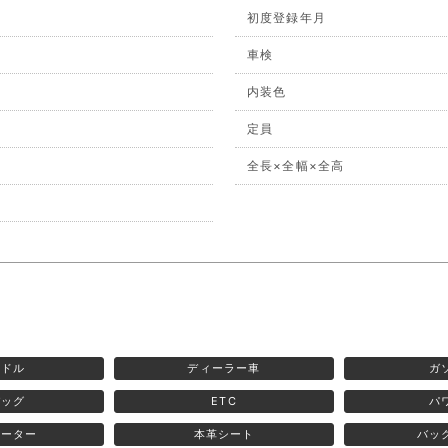
初度登録年月
車検
内装色
定員
全長×全幅×全高
ンドル
ディーラー車
ガ
バッグ
ETC
パ
ヒーター
本革シート
バッ