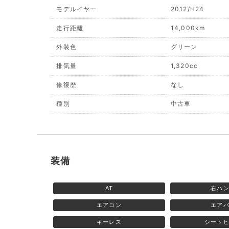
モデルイヤー
2012/H24
走行距離
14,000km
外装色
グリーン
排気量
1,320cc
修復歴
なし
種別
中古車
装備
AT
右ハ
エアコン
エア
キーレス
シート