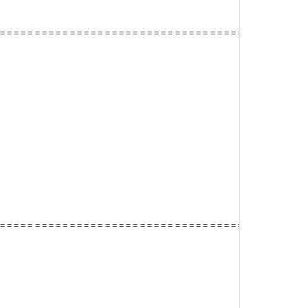
============================================
============================================