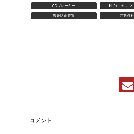
CDプレーヤー
HID(キセノン
盗難防止装置
定期点
コメント