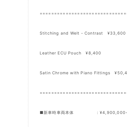
==============================
Stitching and Welt - Contrast ¥33,600
Leather ECU Pouch ¥8,400
Satin Chrome with Piano Fittings ¥50,
==============================
■新車時車両本体 : ¥4,900,000