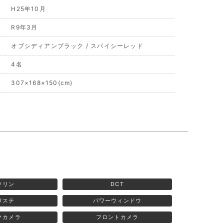
H25年10月
R9年3月
オブシディアンブラック / スパイシーレッド
4名
307×168×150(cm)
ソリン
DCT
ワステ
パワーウィンドウ
クカメラ
フロントカメラ