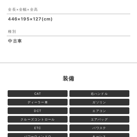
全長×全幅×全高
446×195×127(cm)
種別
中古車
装備
CAT
右ハンドル
ディーラー車
ガソリン
DCT
エアコン
クルーズコントロール
エアバッグ
ETC
パワステ
パワーウィンドウ
キーレス