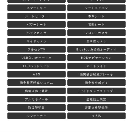
スマートキー
シートエアコン
シートヒーター
本革シート
パワーシート
電動シート
バックカメラ
フロントカメラ
サイドカメラ
全周囲カメラ
フルセグTV
Bluetooth接続オーディオ
USB入力オーディオ
HDDナビゲーション
LEDヘッドライト
オートライト
ABS
衝突被害軽減ブレーキ
衝突被害軽減システム
衝突安全ボディ
横滑り防止装置
アイドリングストップ
アルミホイール
盗難防止装置
取扱説明書
定期点検記録簿
ワンオーナー
リ済込